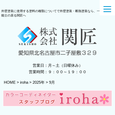
toggl
外壁塗装に使用する塗料の種類についてで外壁塗装・断熱塗装なら、一級塗装技
navig
能士の居る関匠へ
営業日：月～土（日曜休み）
営業時間：９：００～１９：００
HOME
>
iroha
>
2025年
>
9月