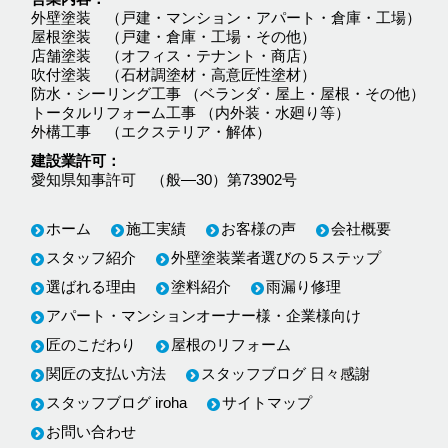
外壁塗装 （戸建・マンション・アパート・倉庫・工場）
屋根塗装 （戸建・倉庫・工場・その他）
店舗塗装 （オフィス・テナント・商店）
吹付塗装 （石材調塗材・高意匠性塗材）
防水・シーリング工事 （ベランダ・屋上・屋根・その他）
トータルリフォーム工事 （内外装・水廻り等）
外構工事 （エクステリア・解体）
建設業許可
愛知県知事許可 （般―30）第73902号
ホーム
施工実績
お客様の声
会社概要
スタッフ紹介
外壁塗装業者選びの５ステップ
選ばれる理由
塗料紹介
雨漏り修理
アパート・マンションオーナー様・企業様向け
匠のこだわり
屋根のリフォーム
関匠の支払い方法
スタッフブログ 日々感謝
スタッフブログ iroha
サイトマップ
お問い合わせ