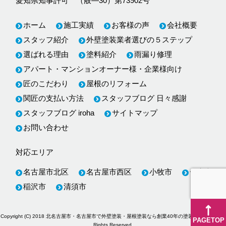
愛知県知事許可 （般―30）第73902号
ホーム
施工実績
お客様の声
会社概要
スタッフ紹介
外壁塗装業者選びの５ステップ
選ばれる理由
塗料紹介
雨漏り修理
アパート・マンションオーナー様・企業様向け
匠のこだわり
屋根のリフォーム
関匠の支払い方法
スタッフブログ 日々感謝
スタッフブログ iroha
サイトマップ
お問い合わせ
対応エリア
名古屋市北区
名古屋市西区
小牧市
一宮市
稲沢市
清須市
Copyright (C) 2018
北名古屋市・名古屋市で外壁塗装・屋根塗装なら創業40年の塗装専門店関匠
All
PAGETOP
Rights Reserved.