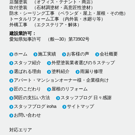
店舗塗装 （オフィス・テナント・商店）
吹付塗装 （石材調塗材・高意匠性塗材）
防水・シーリング工事 （ベランダ・屋上・屋根・その他）
トータルリフォーム工事 （内外装・水廻り等）
外構工事 （エクステリア・解体）
建設業許可
愛知県知事許可 （般―30）第73902号
ホーム
施工実績
お客様の声
会社概要
スタッフ紹介
外壁塗装業者選びの５ステップ
選ばれる理由
塗料紹介
雨漏り修理
アパート・マンションオーナー様・企業様向け
匠のこだわり
屋根のリフォーム
関匠の支払い方法
スタッフブログ 日々感謝
スタッフブログ iroha
サイトマップ
お問い合わせ
対応エリア