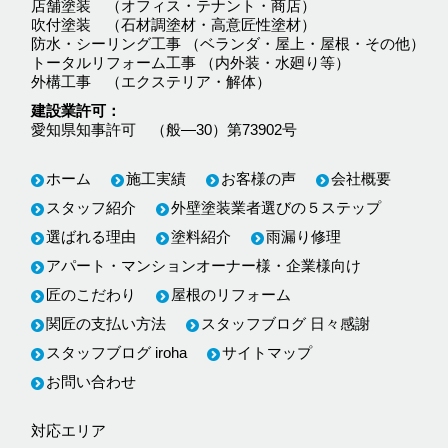
店舗塗装 （オフィス・テナント・商店）
吹付塗装 （石材調塗材・高意匠性塗材）
防水・シーリング工事 （ベランダ・屋上・屋根・その他）
トータルリフォーム工事 （内外装・水廻り等）
外構工事 （エクステリア・解体）
建設業許可
愛知県知事許可 （般―30）第73902号
ホーム
施工実績
お客様の声
会社概要
スタッフ紹介
外壁塗装業者選びの５ステップ
選ばれる理由
塗料紹介
雨漏り修理
アパート・マンションオーナー様・企業様向け
匠のこだわり
屋根のリフォーム
関匠の支払い方法
スタッフブログ 日々感謝
スタッフブログ iroha
サイトマップ
お問い合わせ
対応エリア