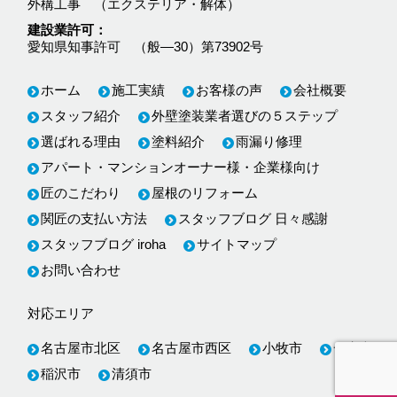
外構工事 （エクステリア・解体）
建設業許可
愛知県知事許可 （般―30）第73902号
ホーム
施工実績
お客様の声
会社概要
スタッフ紹介
外壁塗装業者選びの５ステップ
選ばれる理由
塗料紹介
雨漏り修理
アパート・マンションオーナー様・企業様向け
匠のこだわり
屋根のリフォーム
関匠の支払い方法
スタッフブログ 日々感謝
スタッフブログ iroha
サイトマップ
お問い合わせ
対応エリア
名古屋市北区
名古屋市西区
小牧市
一宮市
稲沢市
清須市