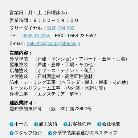
営業日：月～土（日曜休み）
営業時間：９：００～１９：００
フリーダイヤル：
0120-364-902
TEL：
0568-48-8355
FAX：0568-23-5592
E-mail：
sekisho@kdt.biglobe.ne.jp
営業内容
外壁塗装 （戸建・マンション・アパート・倉庫・工場）
屋根塗装 （戸建・倉庫・工場・その他）
店舗塗装 （オフィス・テナント・商店）
吹付塗装 （石材調塗材・高意匠性塗材）
防水・シーリング工事 （ベランダ・屋上・屋根・その他）
トータルリフォーム工事 （内外装・水廻り等）
外構工事 （エクステリア・解体）
建設業許可
愛知県知事許可 （般―30）第73902号
ホーム
施工実績
お客様の声
会社概要
スタッフ紹介
外壁塗装業者選びの５ステップ