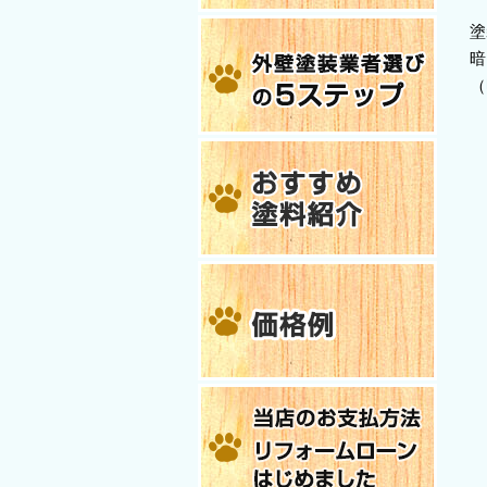
塗
暗
（