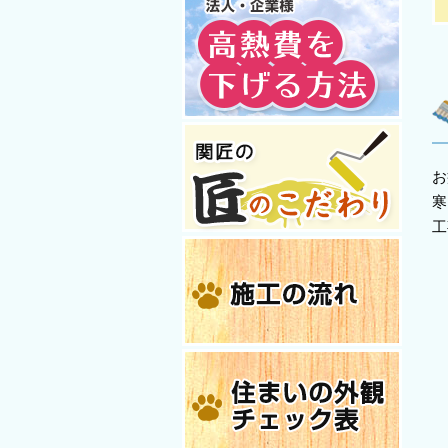
お
寒
工