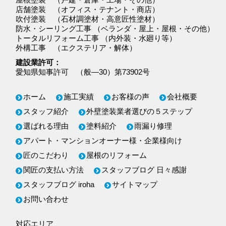
店舗塗装 （オフィス・テナント・商店）
吹付塗装 （石材調塗材・高意匠性塗材）
防水・シーリング工事 （ベランダ・屋上・屋根・その他）
トータルリフォーム工事 （内外装・水廻り等）
外構工事 （エクステリア・解体）
建設業許可
愛知県知事許可 （般―30）第73902号
ホーム
施工実績
お客様の声
会社概要
スタッフ紹介
外壁塗装業者選びの５ステップ
選ばれる理由
塗料紹介
雨漏り修理
アパート・マンションオーナー様・企業様向け
匠のこだわり
屋根のリフォーム
関匠の支払い方法
スタッフブログ 日々感謝
スタッフブログ iroha
サイトマップ
お問い合わせ
対応エリア