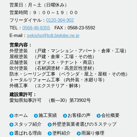
営業日：月～土（日曜休み）
営業時間：９：００～１９：００
フリーダイヤル：
0120-364-902
TEL：
0568-48-8355
FAX：0568-23-5592
E-mail：
sekisho@kdt.biglobe.ne.jp
営業内容
外壁塗装 （戸建・マンション・アパート・倉庫・工場）
屋根塗装 （戸建・倉庫・工場・その他）
店舗塗装 （オフィス・テナント・商店）
吹付塗装 （石材調塗材・高意匠性塗材）
防水・シーリング工事 （ベランダ・屋上・屋根・その他）
トータルリフォーム工事 （内外装・水廻り等）
外構工事 （エクステリア・解体）
建設業許可
愛知県知事許可 （般―30）第73902号
ホーム
施工実績
お客様の声
会社概要
スタッフ紹介
外壁塗装業者選びの５ステップ
選ばれる理由
塗料紹介
雨漏り修理