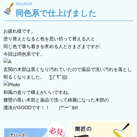
2011/5/18
同色系で仕上げました
お疲れ様です。
塗り替えとなると色を思い切って替える人と
同じ色で落ち着きを求める人とさまざまですが、
今回は同色系です。
玄関の木部は黒くなり汚れていたので薬品で洗い汚れを落とし
明るくなりました。 ∑(ﾟ∇ﾟ|||)
和風の造りで構えがいいですね。
腰壁の黒い木部と薬品で洗って綺麗になった木部の
濃淡がGOODです！！ (*^ーﾟ)b!!