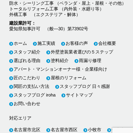
防水・シーリング工事 （ベランダ・屋上・屋根・その他）
トータルリフォーム工事 （内外装・水廻り等）
外構工事 （エクステリア・解体）
建設業許可
愛知県知事許可 （般―30）第73902号
ホーム
施工実績
お客様の声
会社概要
スタッフ紹介
外壁塗装業者選びの５ステップ
選ばれる理由
塗料紹介
雨漏り修理
アパート・マンションオーナー様・企業様向け
匠のこだわり
屋根のリフォーム
関匠の支払い方法
スタッフブログ 日々感謝
スタッフブログ iroha
サイトマップ
お問い合わせ
対応エリア
名古屋市北区
名古屋市西区
小牧市
一宮市