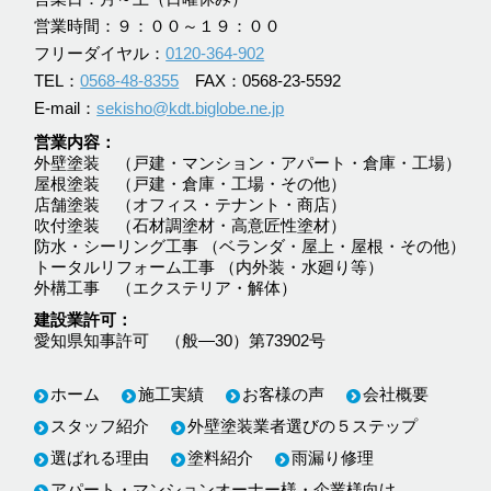
営業時間：９：００～１９：００
フリーダイヤル：
0120-364-902
TEL：
0568-48-8355
FAX：0568-23-5592
E-mail：
sekisho@kdt.biglobe.ne.jp
営業内容
外壁塗装 （戸建・マンション・アパート・倉庫・工場）
屋根塗装 （戸建・倉庫・工場・その他）
店舗塗装 （オフィス・テナント・商店）
吹付塗装 （石材調塗材・高意匠性塗材）
防水・シーリング工事 （ベランダ・屋上・屋根・その他）
トータルリフォーム工事 （内外装・水廻り等）
外構工事 （エクステリア・解体）
建設業許可
愛知県知事許可 （般―30）第73902号
ホーム
施工実績
お客様の声
会社概要
スタッフ紹介
外壁塗装業者選びの５ステップ
選ばれる理由
塗料紹介
雨漏り修理
アパート・マンションオーナー様・企業様向け