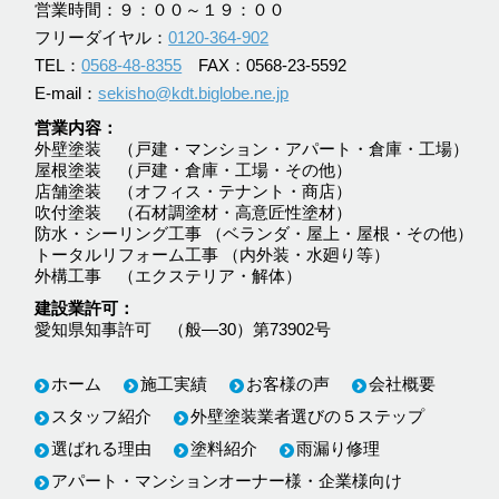
営業時間：９：００～１９：００
フリーダイヤル：
0120-364-902
TEL：
0568-48-8355
FAX：0568-23-5592
E-mail：
sekisho@kdt.biglobe.ne.jp
営業内容
外壁塗装 （戸建・マンション・アパート・倉庫・工場）
屋根塗装 （戸建・倉庫・工場・その他）
店舗塗装 （オフィス・テナント・商店）
吹付塗装 （石材調塗材・高意匠性塗材）
防水・シーリング工事 （ベランダ・屋上・屋根・その他）
トータルリフォーム工事 （内外装・水廻り等）
外構工事 （エクステリア・解体）
建設業許可
愛知県知事許可 （般―30）第73902号
ホーム
施工実績
お客様の声
会社概要
スタッフ紹介
外壁塗装業者選びの５ステップ
選ばれる理由
塗料紹介
雨漏り修理
アパート・マンションオーナー様・企業様向け