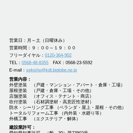
営業日：月～土（日曜休み）
営業時間：９：００～１９：００
フリーダイヤル：
0120-364-902
TEL：
0568-48-8355
FAX：0568-23-5592
E-mail：
sekisho@kdt.biglobe.ne.jp
営業内容
外壁塗装 （戸建・マンション・アパート・倉庫・工場）
屋根塗装 （戸建・倉庫・工場・その他）
店舗塗装 （オフィス・テナント・商店）
吹付塗装 （石材調塗材・高意匠性塗材）
防水・シーリング工事 （ベランダ・屋上・屋根・その他）
トータルリフォーム工事 （内外装・水廻り等）
外構工事 （エクステリア・解体）
建設業許可
愛知県知事許可 （般―30）第73902号